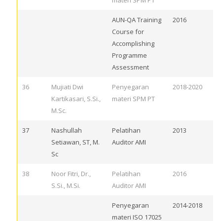
materi SPM PT
AUN-QA Training
2016
Course for
Accomplishing
Programme
Assessment
36
Mujiati Dwi
Penyegaran
2018-2020
Kartikasari, S.Si.,
materi SPM PT
M.Sc.
37
Nashullah
Pelatihan
2013
Setiawan, ST, M.
Auditor AMI
Sc
38
Noor Fitri, Dr.,
Pelatihan
2016
S.Si., M.Si.
Auditor AMI
Penyegaran
2014-2018
materi ISO 17025