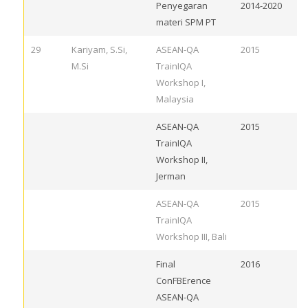
Penyegaran
2014-2020
materi SPM PT
29
Kariyam, S.Si,
ASEAN-QA
2015
M.Si
TrainIQA
Workshop I,
Malaysia
ASEAN-QA
2015
TrainIQA
Workshop II,
Jerman
ASEAN-QA
2015
TrainIQA
Workshop III, Bali
Final
2016
ConFBErence
ASEAN-QA