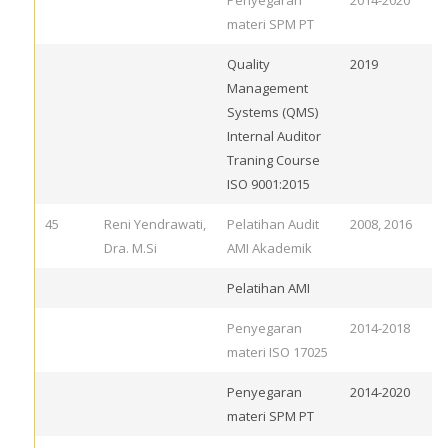
Penyegaran
2014-2020
materi SPM PT
Quality
2019
Management
Systems (QMS)
Internal Auditor
Traning Course
ISO 9001:2015
45
Reni Yendrawati,
Pelatihan Audit
2008, 2016
Dra. M.Si
AMI Akademik
Pelatihan AMI
Penyegaran
2014-2018
materi ISO 17025
Penyegaran
2014-2020
materi SPM PT