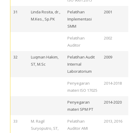
ISO 9001:2015
31
Linda Rosita, dr.,
Pelatihan
2001
M.Kes., Sp.PK
Implementasi
SMM
Pelatihan
2002
Auditor
32
Luqman Hakim,
Pelatihan Audit
2009
ST, M.Sc
Internal
Laboratorium
Penyegaran
2014-2018
materi ISO 17025
Penyegaran
2014-2020
materi SPM PT
33
M. Ragil
Pelatihan
2013, 2016
Suryoputro, ST,
Auditor AMI