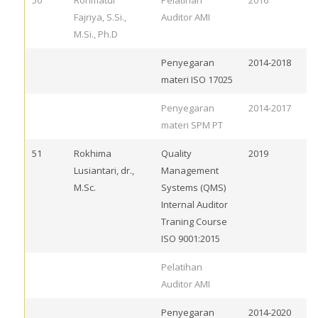
50
Rohmatul
Pelatihan
2016
Fajriya, S.Si.,
Auditor AMI
M.Si., Ph.D
Penyegaran
2014-2018
materi ISO 17025
Penyegaran
2014-2017
materi SPM PT
51
Rokhima
Quality
2019
Lusiantari, dr.,
Management
M.Sc.
Systems (QMS)
Internal Auditor
Traning Course
ISO 9001:2015
Pelatihan
Auditor AMI
Penyegaran
2014-2020