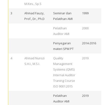
M.Kes., Sp.S
3
Ahmad Fauzy,
Seminar dan
1999
Prof., Dr., Ph.D
Pelatihan AMI
Pelatihan
2000
Auditor AMI
Penyegaran
2014-2016
materi SPM PT
4
Ahmad Nurozi
Quality
2019
S.H.I., M.S.I.
Management
Systems (QMS)
Internal Auditor
Traning Course
ISO 9001:2015
Pelatihan
2019
Auditor AMI