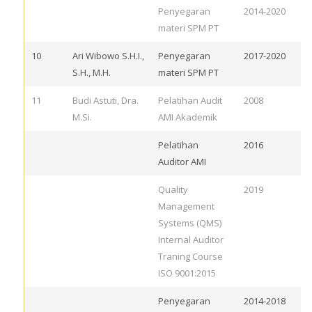
Penyegaran
2014-2020
materi SPM PT
10
Ari Wibowo S.H.I.,
Penyegaran
2017-2020
S.H., M.H.
materi SPM PT
11
Budi Astuti, Dra.
Pelatihan Audit
2008
M.Si.
AMI Akademik
Pelatihan
2016
Auditor AMI
Quality
2019
Management
Systems (QMS)
Internal Auditor
Traning Course
ISO 9001:2015
Penyegaran
2014-2018