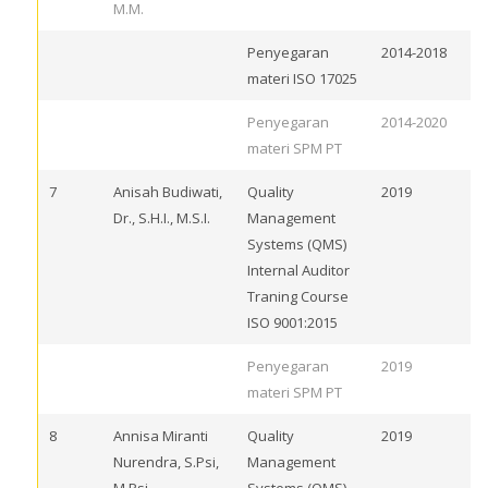
M.M.
Penyegaran
2014-2018
materi ISO 17025
Penyegaran
2014-2020
materi SPM PT
7
Anisah Budiwati,
Quality
2019
Dr., S.H.I., M.S.I.
Management
Systems (QMS)
Internal Auditor
Traning Course
ISO 9001:2015
Penyegaran
2019
materi SPM PT
8
Annisa Miranti
Quality
2019
Nurendra, S.Psi,
Management