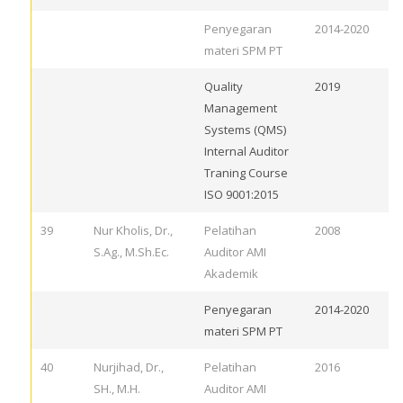
Penyegaran
2014-2020
materi SPM PT
Quality
2019
Management
Systems (QMS)
Internal Auditor
Traning Course
ISO 9001:2015
39
Nur Kholis, Dr.,
Pelatihan
2008
S.Ag., M.Sh.Ec.
Auditor AMI
Akademik
Penyegaran
2014-2020
materi SPM PT
40
Nurjihad, Dr.,
Pelatihan
2016
SH., M.H.
Auditor AMI