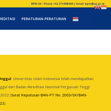
BPM UII - Phone +62 274 898444 | Email:
bpm@uii.ac.id
REDITASI
PERATURAN-PERATURAN
 Unggul
. Universitas Islam Indonesia telah mendapatkan
Unggul dari Badan Akreditasi Nasional Perguruan Tinggi
 2022 (
Surat Keputusan BAN-PT No. 2003/SK/BAN-
022
).