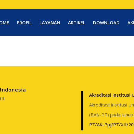
OME
PROFIL
LAYANAN
ARTIKEL
DOWNLOAD
AK
Indonesia
Akreditasi Institusi
III
Akreditasi Institusi 
(BAN-PT) pada tahun
PT/AK-Ppj/PT/XII/2