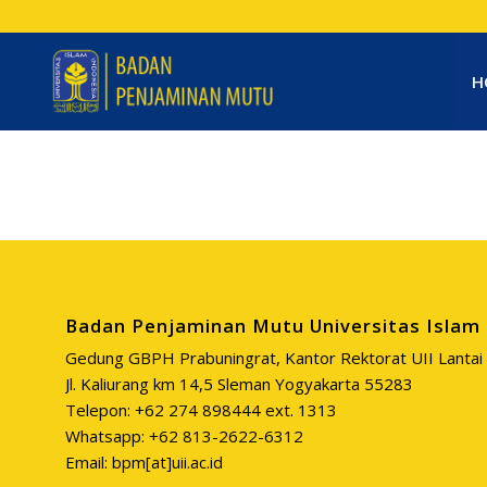
H
Badan Penjaminan Mutu Universitas Islam 
Gedung GBPH Prabuningrat, Kantor Rektorat UII Lantai 
Jl. Kaliurang km 14,5 Sleman Yogyakarta 55283
Telepon: +62 274 898444 ext. 1313
Whatsapp: +62 813-2622-6312
Email: bpm[at]uii.ac.id