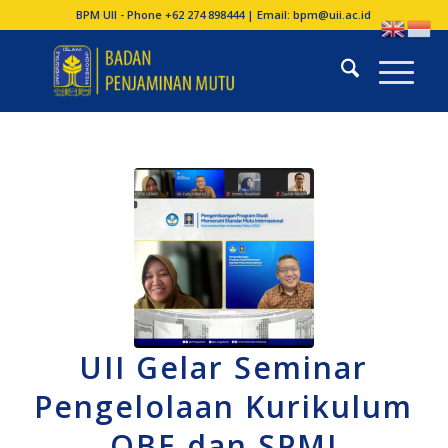
BPM UII - Phone +62 274 898444 | Email:
bpm@uii.ac.id
UII Gelar Seminar
Pengelolaan Kurikulum
OBE dan SPMI