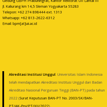
Gedung GBPH Prabuningrat, Kantor Rektorat UII Lantai III
Jl. Kaliurang km 14,5 Sleman Yogyakarta 55283
Telepon: +62 274 898444 ext. 1313
Whatsapp: +62 813-2622-6312
Email: bpm[at]uii.ac.id
Akreditasi Institusi Unggul
. Universitas Islam Indonesia
telah mendapatkan Akreditasi Institusi Unggul dari Badan
Akreditasi Nasional Perguruan Tinggi (BAN-PT) pada tahun
2022 (
Surat Keputusan BAN-PT No. 2003/SK/BAN-
PT/AK-Ppj/PT/XII/2022
).