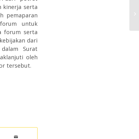
 kinerja serta
UI
lah pemaparan
Ta
 forum untuk
 forum serta
ebijakan dari
 dalam Surat
klanjuti oleh
r tersebut.