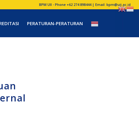
BPM UII - Phone +62 274 898444 | Email:
bpm@uii.ac.id
REDITASI
PERATURAN-PERATURAN
auan
ernal