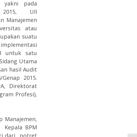
 yakni pada
2015, UII
an Manajemen
ersitas atau
upakan suatu
implementasi
I untuk satu
 Sidang Utama
n hasil Audit
4/Genap 2015.
A, Direktorat
gram Profesi),
op Manajemen,
I Kepala BPM
i dari potret