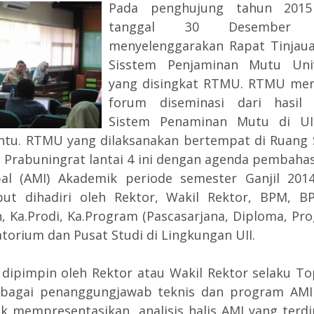
Pada penghujung tahun 2015
tanggal 30 Desember 
menyelenggarakan Rapat Tinjau
Sisstem Penjaminan Mutu Univ
yang disingkat RTMU. RTMU mer
forum diseminasi dari hasil 
Sistem Penaminan Mutu di UI
entu. RTMU yang dilaksanakan bertempat di Ruang
Prabuningrat lantai 4 ini dengan agenda pembahasa
al (AMI) Akademik periode semester Ganjil 201
ut dihadiri oleh Rektor, Wakil Rektor, BPM, BP
n, Ka.Prodi, Ka.Program (Pascasarjana, Diploma, Pro
torium dan Pusat Studi di Lingkungan UII.
ipimpin oleh Rektor atau Wakil Rektor selaku T
ebagai penanggungjawab teknis dan program AM
k mempresentasikan analisis halis AMI yang terdir