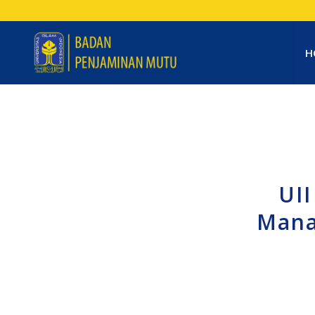
H
UII
Mana