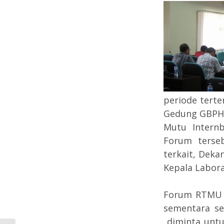
periode tert
Gedung GBPH 
Mutu Internb
Forum terseb
terkait, Deka
Kepala Labora
Forum RTMU d
sementara s
diminta untu