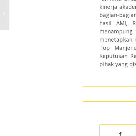
kinerja akade
UII Terima Studi Banding Dua
Perguruan Tinggi tentang Sistem
bagian-bagia
Penjaminan Mut...
hasil AMI, 
menampung t
menetapkan k
Top Manjene
Keputusan Re
pihak yang di