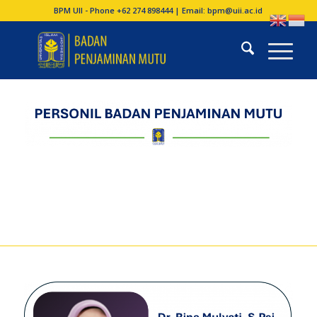
BPM UII - Phone +62 274 898444 | Email:
bpm@uii.ac.id