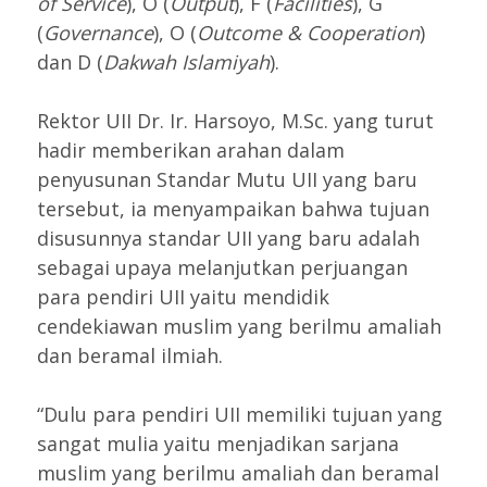
of Service
), O (
Output
), F (
Facilities
), G
(
Governance
), O (
Outcome & Cooperation
)
dan D (
Dakwah Islamiyah
).
Rektor UII Dr. Ir. Harsoyo, M.Sc. yang turut
hadir memberikan arahan dalam
penyusunan Standar Mutu UII yang baru
tersebut, ia menyampaikan bahwa tujuan
disusunnya standar UII yang baru adalah
sebagai upaya melanjutkan perjuangan
para pendiri UII yaitu mendidik
cendekiawan muslim yang berilmu amaliah
dan beramal ilmiah.
“Dulu para pendiri UII memiliki tujuan yang
sangat mulia yaitu menjadikan sarjana
muslim yang berilmu amaliah dan beramal