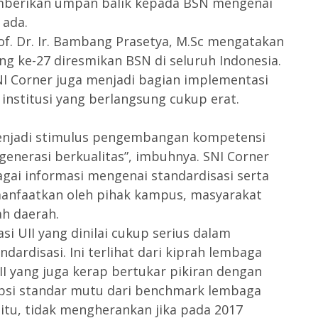
berikan umpan balik kepada BSN mengenai
 ada.
f. Dr. Ir. Bambang Prasetya, M.Sc mengatakan
ang ke-27 diresmikan BSN di seluruh Indonesia.
I Corner juga menjadi bagian implementasi
institusi yang berlangsung cukup erat.
enjadi stimulus pengembangan kompetensi
enerasi berkualitas”, imbuhnya. SNI Corner
gai informasi mengenai standardisasi serta
manfaatkan oleh pihak kampus, masyarakat
h daerah.
i UII yang dinilai cukup serius dalam
rdisasi. Ini terlihat dari kiprah lembaga
 yang juga kerap bertukar pikiran dengan
psi standar mutu dari benchmark lembaga
 itu, tidak mengherankan jika pada 2017