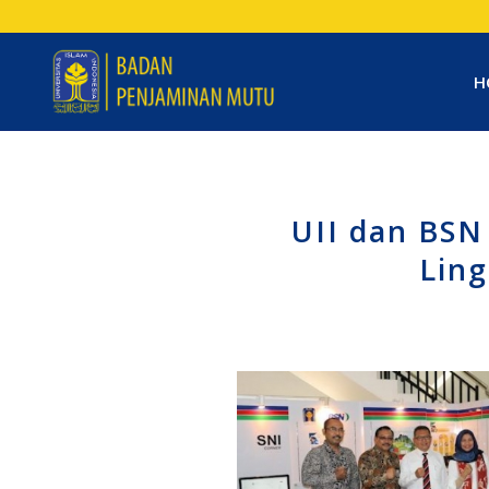
H
UII dan BSN
Lin