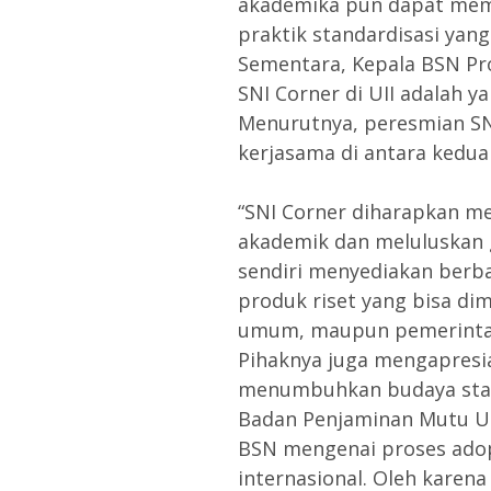
akademika pun dapat mem
praktik standardisasi yang
Sementara, Kepala BSN Pro
SNI Corner di UII adalah y
Menurutnya, peresmian SN
kerjasama di antara kedua 
“SNI Corner diharapkan m
akademik dan meluluskan g
sendiri menyediakan berba
produk riset yang bisa di
umum, maupun pemerinta
Pihaknya juga mengapresias
menumbuhkan budaya standa
Badan Penjaminan Mutu UII
BSN mengenai proses ado
internasional. Oleh karena